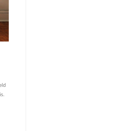
eld
is.